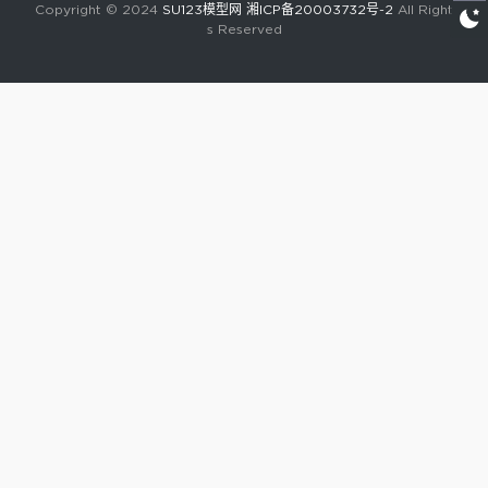
Copyright © 2024
SU123模型网
湘ICP备20003732号-2
All Right
s Reserved