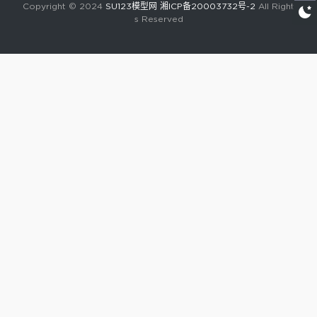
Copyright © 2024
SU123模型网
湘ICP备20003732号-2
All Right
s Reserved